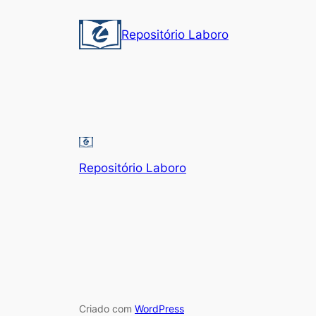
Pular
para
Repositório Laboro
o
conteúdo
Repositório Laboro
Criado com
WordPress